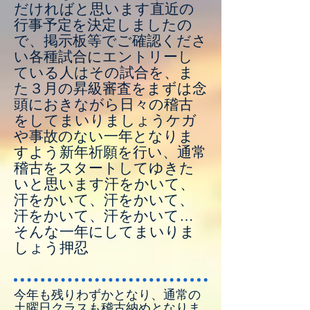
だければと思います直近の
行事予定を決定しましたの
で、掲示板等でご確認くださ
い各種試合にエントリーし
ている人はその試合を、ま
た３月の昇級審査をまずは念
頭におきながら日々の稽古
をしてまいりましょうケガ
や事故のない一年となりま
すよう新年祈願を行い、通常
稽古をスタートしてゆきた
いと思います汗をかいて、
汗をかいて、汗をかいて、
汗をかいて、汗をかいて…
そんな一年にしてまいりま
しょう押忍
今年も残りわずかとなり、通常の
土曜日クラスも稽古納めとなりま