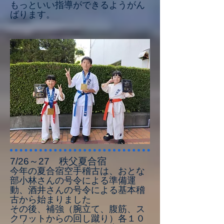
​もっといい指導ができるようがん
ばります。
7/26～27 秩父夏合宿
今年の夏合宿空手稽古は、おとな
部小林さんの号令による準備運
動、酒井さんの号令による基本稽
古から始まりました
その後、補強（腕立て、腹筋、ス
クワットからの回し蹴り）各１０