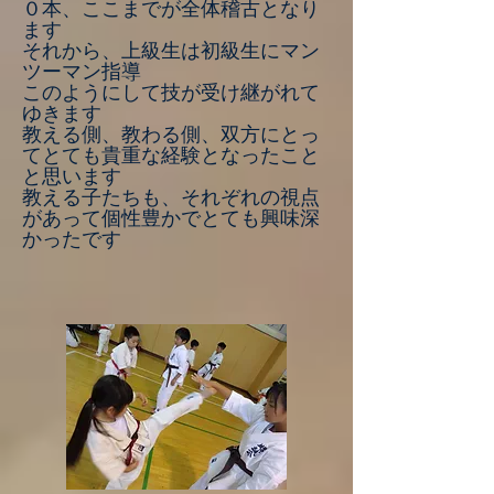
０本、ここまでが全体稽古となり
ます
それから、上級生は初級生にマン
ツーマン指導
このようにして技が受け継がれて
ゆきます
教える側、教わる側、双方にとっ
てとても貴重な経験となったこと
と思います
教える子たちも、それぞれの視点
があって個性豊かでとても興味深
かったです