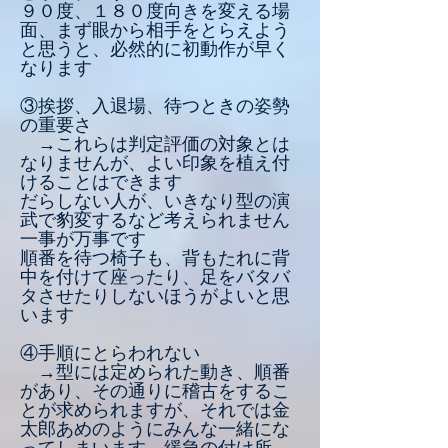
９０度、１８０度向きを変える場
面、まず眼から相手をとらえよう
と思うと、必然的に初動作が早く
なります
③挨拶、入退場、待つときの姿勢
の重要さ
→これらは判定評価の対象とは
なりませんが、よい印象を植え付
けることはできます
だらしない人が、いきなり型の演
武で豹変するなど考えられません
一事が万事です
順番を待つ椅子も、背もたれに背
中を付けて座ったり、足をバタバ
タさせたりしないほうがよいと思
います
④手順にとらわれない
→型には定められた動き、順番
があり、その通りに稽古をするこ
とが求められますが、それでは金
太郎あめのようにみんな一緒にな