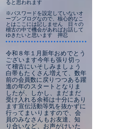
ると思われます
※パスワードを設定していないオ
ープンブログなので、核心的なこ
とはここには記しません 日々の
稽古の中で機会があればお話して
ゆきたいと思います 押忍
令和８年１月新年おめでとう
ございます今年も張り切っ
て稽古にいそしみましょう
白帯もたくさん増えて、数年
前の会員数に戻りつつある躍
進の年のスタートとなりま
したが、しかし、まだまだ
受け入れる余裕は十分にあり
ます宣伝活動等気を抜かずに
行ってまいりますので、会
員のみなさんもお友達、知
り合いなど、お声がけいた