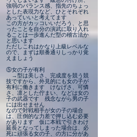
ってしまいます 緩急の付け所、
強弱のバランス感、指先のちょっ
とした表現力など、ひとそれぞれ
あっていいと考えてます
この方がカッコいいだろう、と思
ったことを自分の演武に取り入れ
ることは一歩進んだ型の稽古法か
と思います
​ただしこれはかなり上級レベルな
ので、まずは順番通りしっかり覚
えましょう
⑤女の子が有利
→型は美しさ、完成度を競う競
技ですから、外見的にも女の子が
有利に働きます けなげさ、可憐
さ、凛とした佇まい、などは女の
子の武器です 残念ながら男の子
には出せません
​なので対戦相手が女の子の場合
は、圧倒的な力差で押し込む必要
があります 仮に本戦で引きわけ
延長となってしまった場合は、必
死に頑張る女の子、の方に分があ