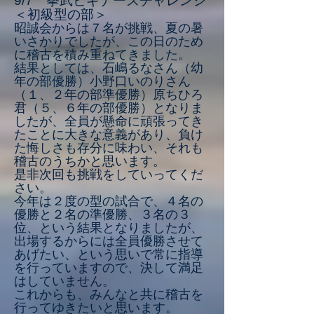
9/7 拳武ビギナーズチャレンジ
＜初級型の部＞
昭誠会からは７名が挑戦、夏の暑
いさかりでしたが、この日のため
に稽古を積み重ねてきました。
結果としては、石嶋るなさん（幼
年の部優勝）小野口いのりさん
（１、２年の部準優勝）原ちひろ
君（５、６年の部優勝）となりま
したが、全員が懸命に頑張ってき
たことに大きな意義があり、負け
た悔しさも存分に味わい、それも
稽古のうちかと思います。
是非次回も挑戦をしていってくだ
さい。
今年は２度の型の試合で、４名の
優勝と２名の準優勝、３名の３
位、という結果となりましたが、
出場するからには全員優勝させて
あげたい、という思いで常に指導
を行っていますので、決して満足
はしていません。
​これからも、みんなと共に稽古を
行ってゆきたいと思います。