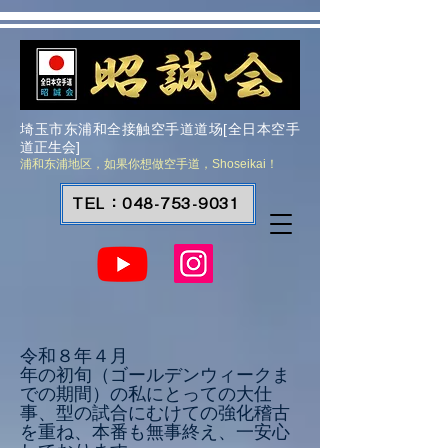
埼玉市东浦和全接触空手道道场[全日本空手
道正生会]
浦和东浦地区，如果你想做空手道，Shoseikai！
TEL：048-753-9031
令和８年４月
年の初旬（ゴールデンウィークま
での期間）の私にとっての大仕
事、型の試合にむけての強化稽古
を重ね、本番も無事終え、一安心