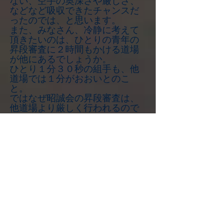
ない、空手の奥深さや厳しさ、
などなど吸収できたチャンスだ
ったのでは、と思います。
また、みなさん、冷静に考えて
頂きたいのは、ひとりの青年の
昇段審査に２時間もかける道場
が他にあるでしょうか。
ひとり１分３０秒の組手も、他
道場では１分がおおいとのこ
と。
ではなぜ昭誠会の昇段審査は、
他道場より厳しく行われるので
しょうか。
それは、今回参加してくれた黒
帯青年部の佇まいを見たらわか
るのではないでしょうか。
あの厳しい審査を乗り越えてき
たからこそ出せる自信と風格が
全身からにじみ出ていたように
私には感じました。
岡部初段、そしてこれから黒帯
を目指す人たち、どこに出して
も恥ずかしくない有段者を作り