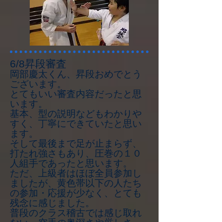
6/8昇段審査
岡部慶太くん、昇段おめでとう
ございます。
とてもいい審査内容だったと思
います。
基本、型の説明などもわかりや
すく、丁寧にできていたと思い
ます。
そして最後まで足が止まらず、
打たれ強さもあり、圧巻の１０
人組手であったと思います。
ただ、上級者はほぼ全員参加し
ましたが、黄色帯以下の人たち
の参加・応援が少なく、とても
残念に感じました。
普段のクラス稽古では感じ取れ