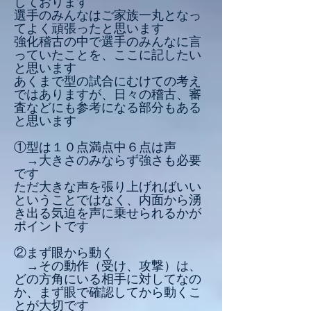
しております
選手のみんなはご家族一丸となっ
てよく頑張ったと思います
強化稽古の中で選手のみんなに言
っていたことを、ここに記したい
と思います
あくまで型の試合にむけての考え
ではありますが、日々の稽古、審
査などにも参考になる部分もある
と思います
①型は１０点満点中６点は声
→大きさのみならず強さも必要
です
ただ大きな声を張り上げればいい
ということではなく、内面から湧
き出る気迫を声に乗せられるかが
ポイントです
②まず眼から動く
→その動作（受け、攻撃）は、
どの方角にいる相手に対してなの
か、まず眼で確認してから動くこ
とが大切です